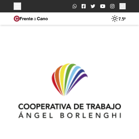
Buscar:
7.5º