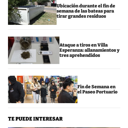
Ubicación durante el fin de
semana de las bateas para
tirar grandes residuos
Ataque a tiros en Villa
Esperanza: allanamientos y
tres aprehendidos
Fin de Semana en
el Paseo Portuario
TE PUEDE INTERESAR