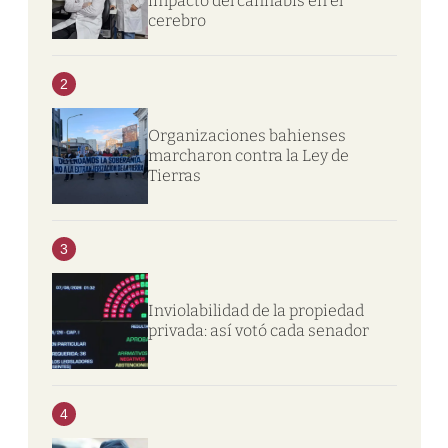
impacto del cannabis en el
cerebro
2
Organizaciones bahienses
marcharon contra la Ley de
Tierras
3
Inviolabilidad de la propiedad
privada: así votó cada senador
4