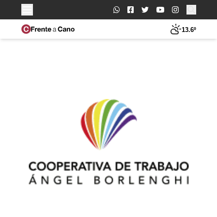
Buscar:
13.6º