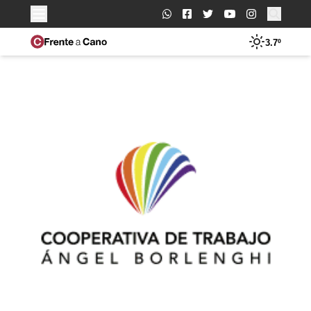
Buscar:
3.7º