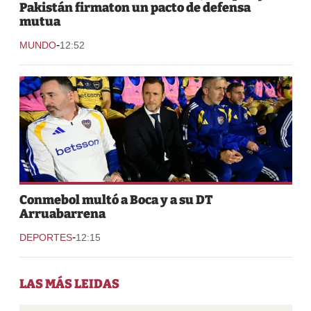
Pakistán firmaton un pacto de defensa
mutua
-
MUNDO
12:52
Conmebol multó a Boca y a su DT
Arruabarrena
-
DEPORTES
12:15
LAS MÁS LEIDAS