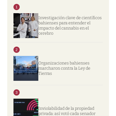
1
Investigación clave de científicos
bahienses para entender el
impacto del cannabis en el
cerebro
2
Organizaciones bahienses
marcharon contra la Ley de
Tierras
3
Inviolabilidad de la propiedad
privada: así votó cada senador