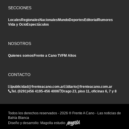
SECCIONES
Locales
Regionales
Nacionales
Mundo
Deportes
Editorial
Rumores
Vida y Ocio
Espectáculos
NOSOTROS
Quienes somos
Frente a Cano TV
FM Altos
CONTACTO
publicidad@frenteacano.com.ar
diario@frenteacano.com.ar
Tel. (0291)
456 4195
-
456 4006
Drago 23, piso 11, oficinas 6, 7 y 8
Todos los derechos reservados -
2026
® Frente A Cano - Las noticias de
Bahía Blanca
Diseño y desarrollo:
Magolla estudio