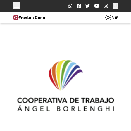
Buscar:
3.8º