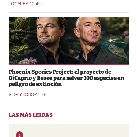
-
LOCALES
12:40
Phoenix Species Project: el proyecto de
DiCaprio y Bezos para salvar 100 especies en
peligro de extinción
-
VIDA Y OCIO
11:46
LAS MÁS LEIDAS
1