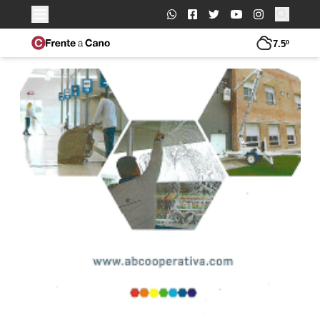
Buscar:
7.5º