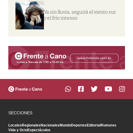
Ya sin lluvia, seguirá el viento sur
y el frío intenso
SECCIONES
Locales
Regionales
Nacionales
Mundo
Deportes
Editorial
Rumores
Vida y Ocio
Espectáculos