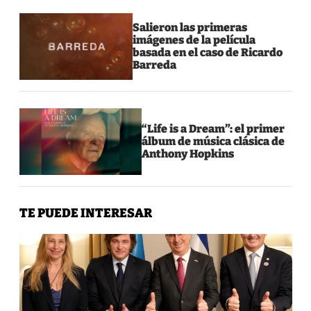
Salieron las primeras
imágenes de la película
basada en el caso de Ricardo
Barreda
“Life is a Dream”: el primer
álbum de música clásica de
Anthony Hopkins
TE PUEDE INTERESAR