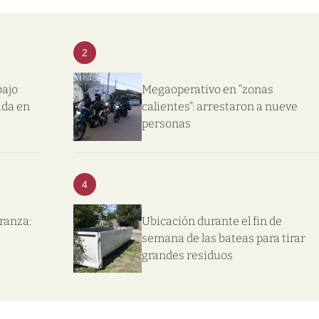
2
bajo
Megaoperativo en “zonas
ida en
calientes”: arrestaron a nueve
personas
4
eranza:
Ubicación durante el fin de
semana de las bateas para tirar
grandes residuos