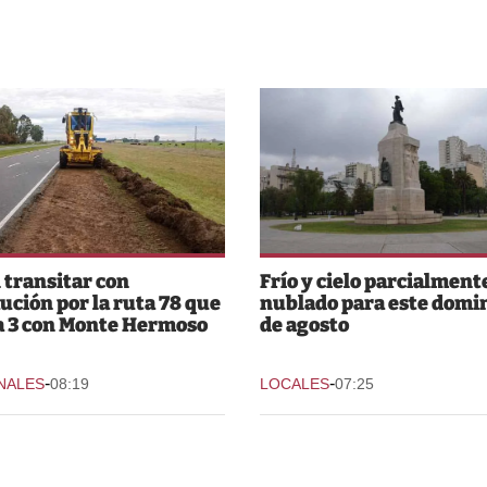
 transitar con
Frío y cielo parcialment
ución por la ruta 78 que
nublado para este domi
a 3 con Monte Hermoso
de agosto
-
-
NALES
08:19
LOCALES
07:25