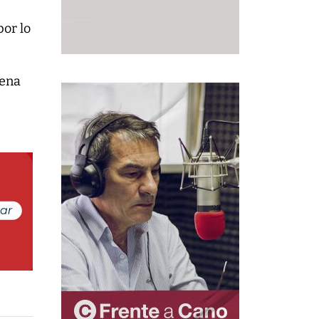
por lo
rena