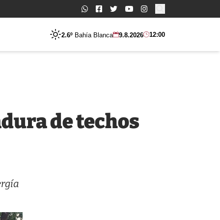
Buscar:
12:00
2.6º
Bahía Blanca
9.8.2026
adura de techos
ergía