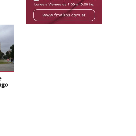
e
ngo