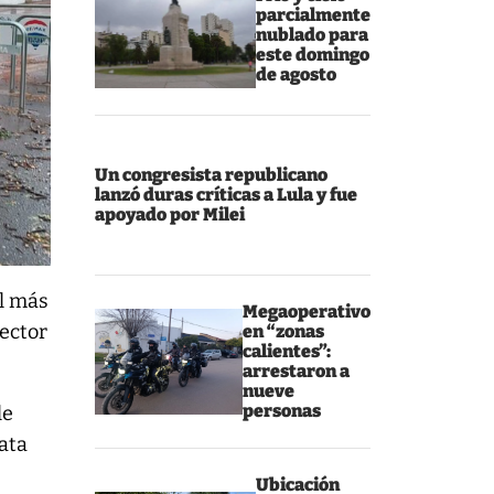
parcialmente
nublado para
este domingo
de agosto
Un congresista republicano
lanzó duras críticas a Lula y fue
apoyado por Milei
ol más
Megaoperativo
sector
en “zonas
calientes”:
arrestaron a
nueve
personas
le
ata
Ubicación