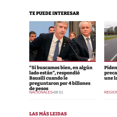
TE PUEDE INTERESAR
“Si buscamos bien, en algún
Piden
lado están”, respondió
preca
Bausili cuando le
une l
preguntaron por 4 billones
de pesos
-
NACIONALES
08:51
REGIO
LAS MÁS LEIDAS