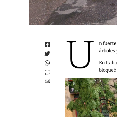
U
n fuerte
árboles 
En Itali
bloqueó 