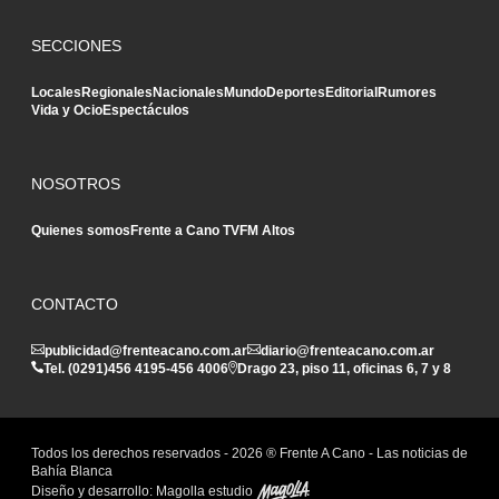
SECCIONES
Locales
Regionales
Nacionales
Mundo
Deportes
Editorial
Rumores
Vida y Ocio
Espectáculos
NOSOTROS
Quienes somos
Frente a Cano TV
FM Altos
CONTACTO
publicidad@frenteacano.com.ar
diario@frenteacano.com.ar
Tel. (0291)
456 4195
-
456 4006
Drago 23, piso 11, oficinas 6, 7 y 8
Todos los derechos reservados -
2026
® Frente A Cano - Las noticias de
Bahía Blanca
Diseño y desarrollo:
Magolla estudio