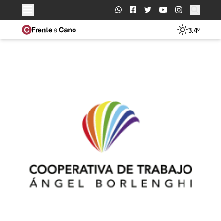
Buscar:
3.4º