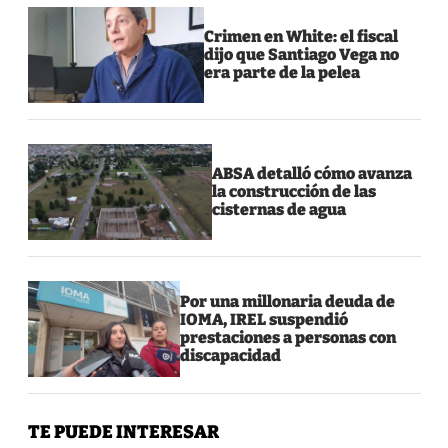
Crimen en White: el fiscal
dijo que Santiago Vega no
era parte de la pelea
ABSA detalló cómo avanza
la construcción de las
cisternas de agua
Por una millonaria deuda de
IOMA, IREL suspendió
prestaciones a personas con
discapacidad
TE PUEDE INTERESAR