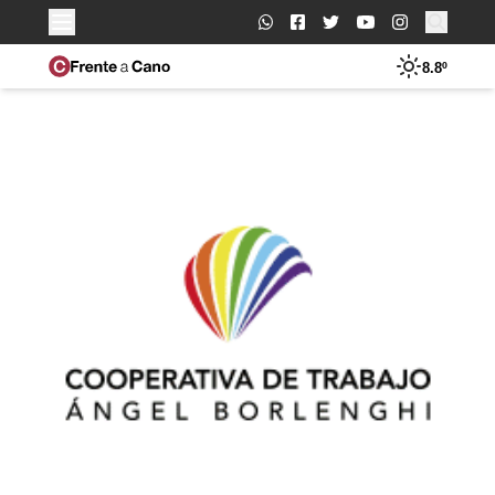
Buscar:
8.8º