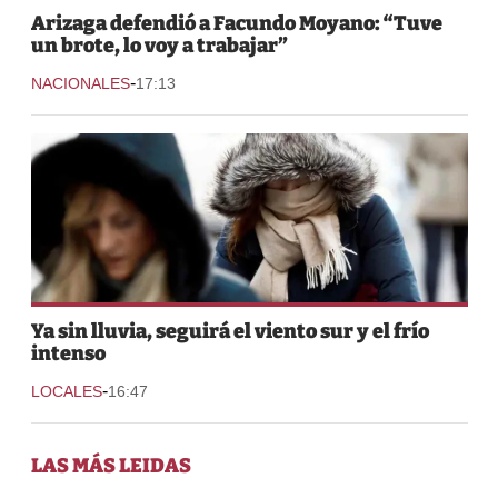
Arizaga defendió a Facundo Moyano: “Tuve
un brote, lo voy a trabajar”
-
NACIONALES
17:13
Ya sin lluvia, seguirá el viento sur y el frío
intenso
-
LOCALES
16:47
LAS MÁS LEIDAS