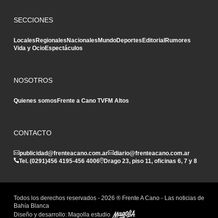
SECCIONES
Locales
Regionales
Nacionales
Mundo
Deportes
Editorial
Rumores
Vida y Ocio
Espectáculos
NOSOTROS
Quienes somos
Frente a Cano TV
FM Altos
CONTACTO
publicidad@frenteacano.com.ar
diario@frenteacano.com.ar
Tel. (0291)
456 4195
-
456 4006
Drago 23, piso 11, oficinas 6, 7 y 8
Todos los derechos reservados -
2026
® Frente A Cano - Las noticias de
Bahía Blanca
Diseño y desarrollo:
Magolla estudio