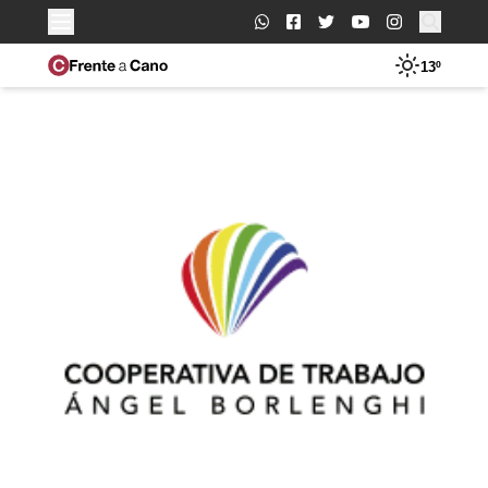
Buscar:
13º