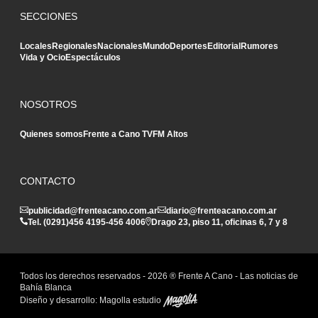
SECCIONES
Locales
Regionales
Nacionales
Mundo
Deportes
Editorial
Rumores
Vida y Ocio
Espectáculos
NOSOTROS
Quienes somos
Frente a Cano TV
FM Altos
CONTACTO
publicidad@frenteacano.com.ar
diario@frenteacano.com.ar
Tel. (0291)
456 4195
-
456 4006
Drago 23, piso 11, oficinas 6, 7 y 8
Todos los derechos reservados -
2026
® Frente A Cano - Las noticias de
Bahía Blanca
Diseño y desarrollo:
Magolla estudio