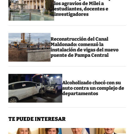
los agravios de Milei a
estudiantes, docentes e
investigadores
Reconstrucción del Canal
Maldonado: comenzó la
instalación de vigas del nuevo
puente de Pampa Central
Alcoholizado chocó con su
auto contra un complejo de
departamentos
TE PUEDE INTERESAR