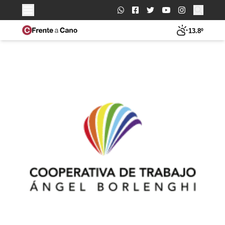
Buscar:
13.8º