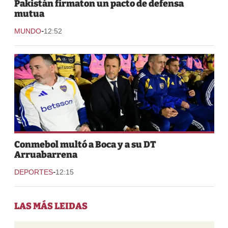
Pakistán firmaton un pacto de defensa
mutua
-
MUNDO
12:52
Conmebol multó a Boca y a su DT
Arruabarrena
-
DEPORTES
12:15
LAS MÁS LEIDAS