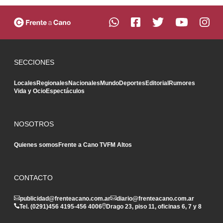
SECCIONES
Locales
Regionales
Nacionales
Mundo
Deportes
Editorial
Rumores
Vida y Ocio
Espectáculos
NOSOTROS
Quienes somos
Frente a Cano TV
FM Altos
CONTACTO
publicidad@frenteacano.com.ar
diario@frenteacano.com.ar
Tel. (0291)
456 4195
-
456 4006
Drago 23, piso 11, oficinas 6, 7 y 8