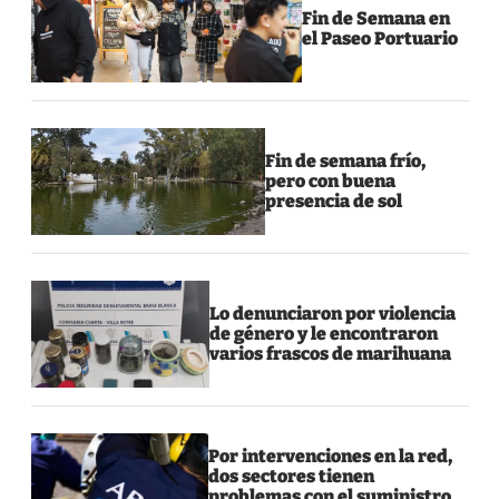
Fin de Semana en
el Paseo Portuario
Fin de semana frío,
pero con buena
presencia de sol
Lo denunciaron por violencia
de género y le encontraron
varios frascos de marihuana
Por intervenciones en la red,
dos sectores tienen
problemas con el suministro