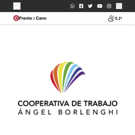
Buscar:
5.1º