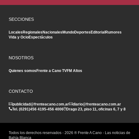
SECCIONES
Locales
Regionales
Nacionales
Mundo
Deportes
Editorial
Rumores
Vida y Ocio
Espectáculos
NOSOTROS
Quienes somos
Frente a Cano TV
FM Altos
CONTACTO
publicidad@frenteacano.com.ar
diario@frenteacano.com.ar
Tel. (0291)
456 4195
-
456 4006
Drago 23, piso 11, oficinas 6, 7 y 8
Todos los derechos reservados -
2026
® Frente A Cano - Las noticias de
Bahía Blanca