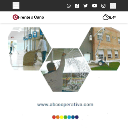
Buscar:
6.4º