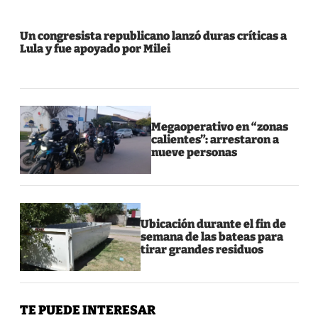
Un congresista republicano lanzó duras críticas a
Lula y fue apoyado por Milei
Megaoperativo en “zonas
calientes”: arrestaron a
nueve personas
Ubicación durante el fin de
semana de las bateas para
tirar grandes residuos
TE PUEDE INTERESAR