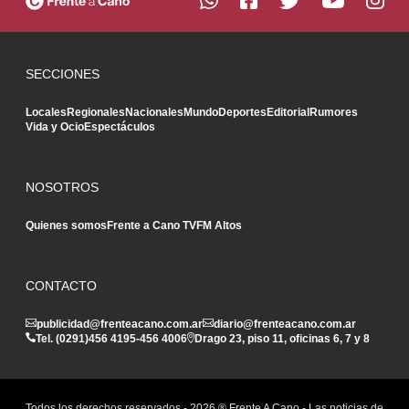
SECCIONES
Locales
Regionales
Nacionales
Mundo
Deportes
Editorial
Rumores
Vida y Ocio
Espectáculos
NOSOTROS
Quienes somos
Frente a Cano TV
FM Altos
CONTACTO
publicidad@frenteacano.com.ar
diario@frenteacano.com.ar
Tel. (0291)
456 4195
-
456 4006
Drago 23, piso 11, oficinas 6, 7 y 8
Todos los derechos reservados -
2026
® Frente A Cano - Las noticias de