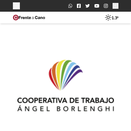
Buscar:
1.3º