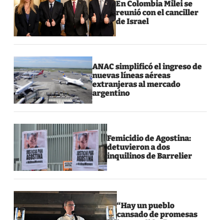
En Colombia Milei se
reunió con el canciller
de Israel
ANAC simplificó el ingreso de
nuevas líneas aéreas
extranjeras al mercado
argentino
Femicidio de Agostina:
detuvieron a dos
inquilinos de Barrelier
“Hay un pueblo
cansado de promesas