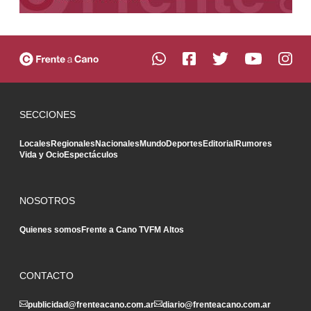
SECCIONES
Locales
Regionales
Nacionales
Mundo
Deportes
Editorial
Rumores
Vida y Ocio
Espectáculos
NOSOTROS
Quienes somos
Frente a Cano TV
FM Altos
CONTACTO
publicidad@frenteacano.com.ar
diario@frenteacano.com.ar