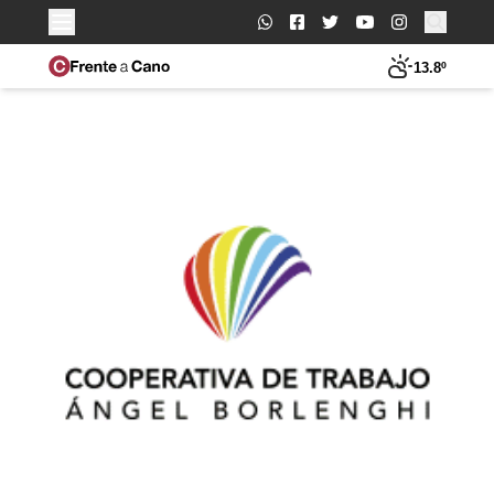
Buscar:
13.8º