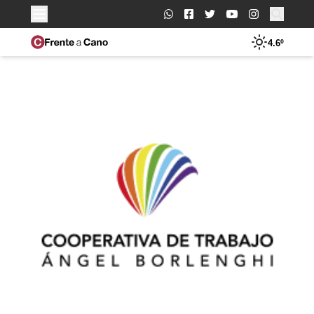
Buscar:
4.6º