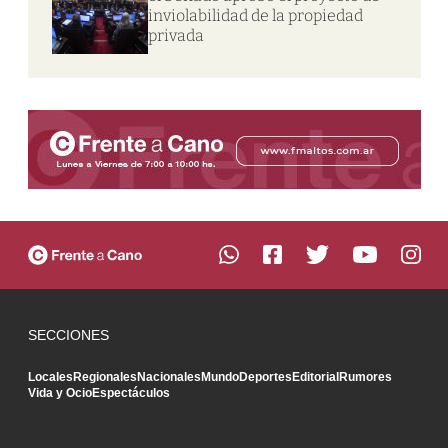
inviolabilidad de la propiedad
privada
SECCIONES
Locales
Regionales
Nacionales
Mundo
Deportes
Editorial
Rumores
Vida y Ocio
Espectáculos