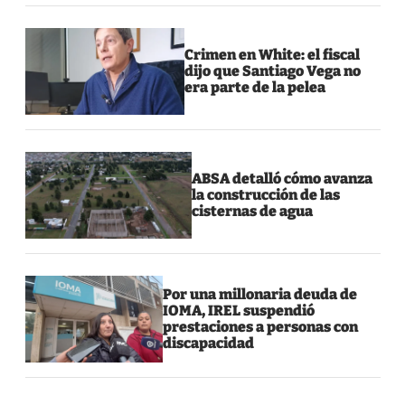
Crimen en White: el fiscal
dijo que Santiago Vega no
era parte de la pelea
ABSA detalló cómo avanza
la construcción de las
cisternas de agua
Por una millonaria deuda de
IOMA, IREL suspendió
prestaciones a personas con
discapacidad