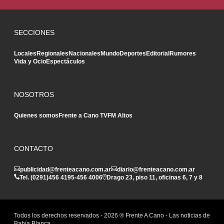
SECCIONES
Locales
Regionales
Nacionales
Mundo
Deportes
Editorial
Rumores
Vida y Ocio
Espectáculos
NOSOTROS
Quienes somos
Frente a Cano TV
FM Altos
CONTACTO
publicidad@frenteacano.com.ar
diario@frenteacano.com.ar
Tel. (0291)
456 4195
-
456 4006
Drago 23, piso 11, oficinas 6, 7 y 8
Todos los derechos reservados -
2026
® Frente A Cano - Las noticias de
Bahía Blanca