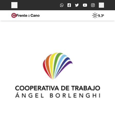
Buscar:
9.3º