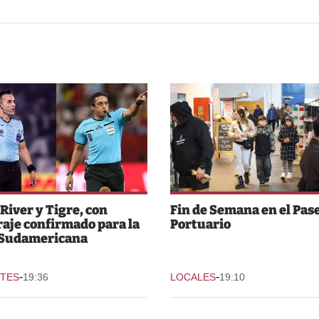
 River y Tigre, con
Fin de Semana en el Pas
raje confirmado para la
Portuario
 Sudamericana
-
-
TES
19:36
LOCALES
19:10