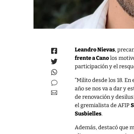
Leandro Nievas
, preca
frente a Cano
los motiv
participación y el resqu
“Milito desde los 18. E
año se nos va a dar y e
de renovación y desilu
el gremialista de AFIP
S
Susbielles
.
Además, destacó que m