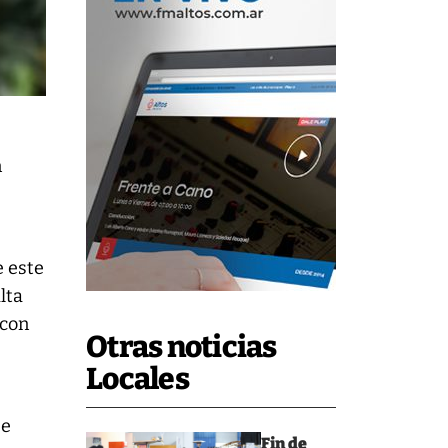
n
e este
lta
 con
Otras noticias
Locales
se
Fin de