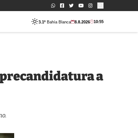
Buscar:
10:55
3.1º
Bahía Blanca
8.8.2026
u precandidatura a
no.