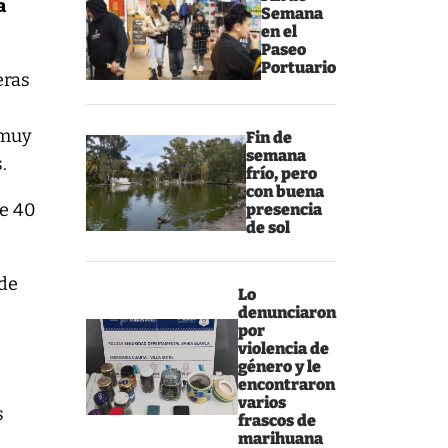
a
Semana
en el
Paseo
Portuario
eras
 muy
Fin de
semana
.
frío, pero
con buena
de 40
presencia
de sol
nde
Lo
denunciaron
por
violencia de
género y le
encontraron
varios
s
frascos de
marihuana