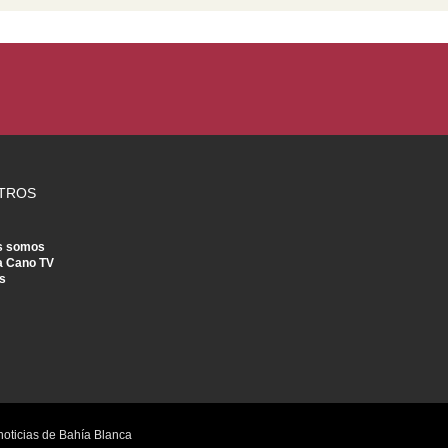
TROS
s somos
a Cano TV
s
noticias de Bahía Blanca