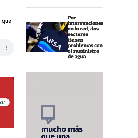
Por
e que
intervenciones
en la red, dos
sectores
tienen
problemas con
el suministro
de agua