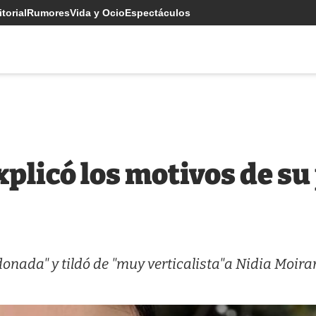
torial
Rumores
Vida y Ocio
Espectáculos
plicó los motivos de s
onada" y tildó de "muy verticalista"a Nidia Moira
.