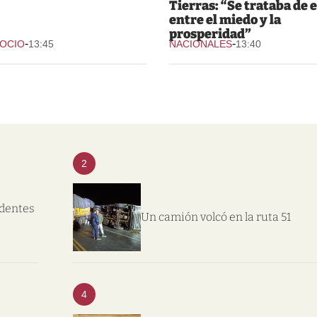
Tierras: “Se trataba de e
entre el miedo y la
prosperidad”
-
-
 OCIO
13:45
NACIONALES
13:40
2
ndentes
Un camión volcó en la ruta 51
4