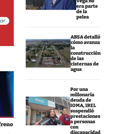
Vega no
era parte
de la
pelea
ABSA detalló
cómo avanza
la
construcción
de las
cisternas de
agua
Por una
millonaria
deuda de
IOMA, IREL
suspendió
prestaciones
a personas
freno
con
discapacidad