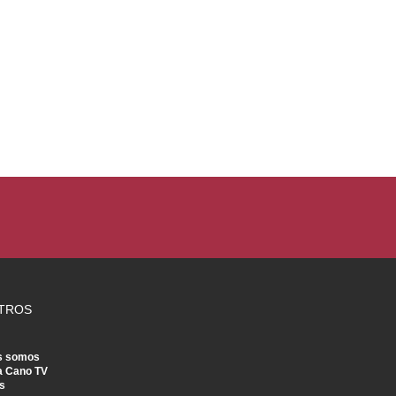
TROS
s somos
a Cano TV
s