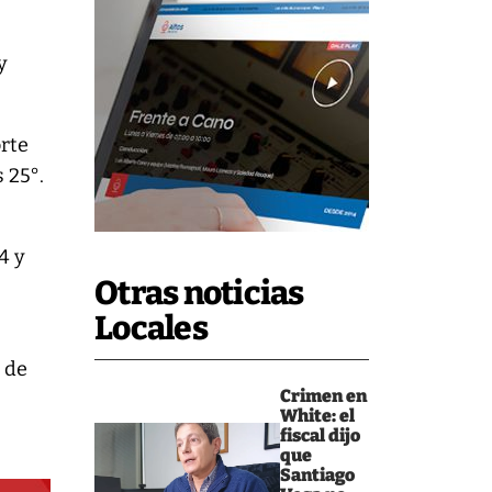
y
orte
 25°.
4 y
Otras noticias
Locales
 de
Crimen en
White: el
fiscal dijo
que
Santiago