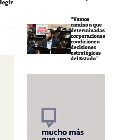
legir
“Vamos
camino a que
determinadas
corporaciones
condicionen
decisiones
estratégicas
del Estado”