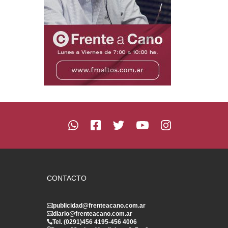
CONTACTO
publicidad@frenteacano.com.ar
diario@frenteacano.com.ar
Tel. (0291)
456 4195
-
456 4006