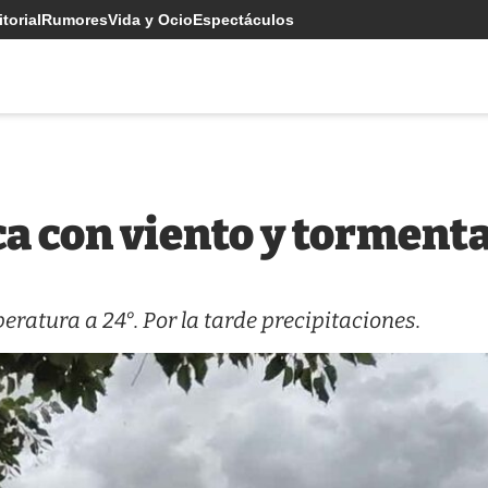
torial
Rumores
Vida y Ocio
Espectáculos
a con viento y tormenta
eratura a 24°. Por la tarde precipitaciones.