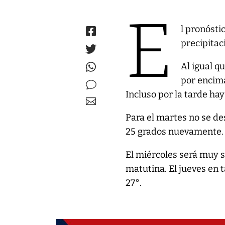
E
l pronóst
precipitac
Al igual q
por encima
Incluso por la tarde ha
Para el martes no se de
25 grados nuevamente.
El miércoles será muy si
matutina. El jueves en
27°.