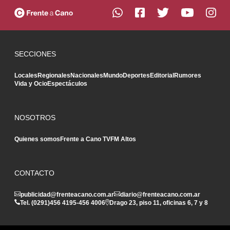
SECCIONES
Locales
Regionales
Nacionales
Mundo
Deportes
Editorial
Rumores
Vida y Ocio
Espectáculos
NOSOTROS
Quienes somos
Frente a Cano TV
FM Altos
CONTACTO
publicidad@frenteacano.com.ar
diario@frenteacano.com.ar
Tel. (0291)
456 4195
-
456 4006
Drago 23, piso 11, oficinas 6, 7 y 8