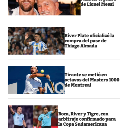
de Lionel Messi
River Plate oficializó la
compra del pase de
Thiago Almada
Tirante se metió en
octavos del Masters 1000
de Montreal
Boca, River y Tigre, con
arbitraje confirmado para
la Copa Sudamericana