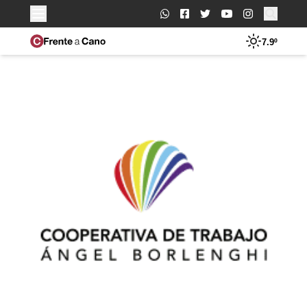
Buscar:
7.9º