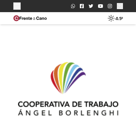
Buscar:
-0.5º