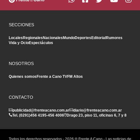
SECCIONES
Locales
Regionales
Nacionales
Mundo
Deportes
Editorial
Rumores
Vida y Ocio
Espectáculos
NOSOTROS
Quienes somos
Frente a Cano TV
FM Altos
CONTACTO
publicidad@frenteacano.com.ar
diario@frenteacano.com.ar
Tel. (0291)
456 4195
-
456 4006
Drago 23, piso 11, oficinas 6, 7 y 8
Todos los derechos reservados -
2026
® Frente A Cano - Las noticias de