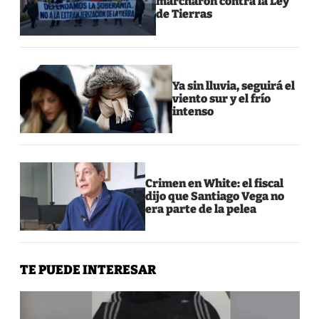
marcharon contra la Ley
de Tierras
Ya sin lluvia, seguirá el
viento sur y el frío
intenso
Crimen en White: el fiscal
dijo que Santiago Vega no
era parte de la pelea
TE PUEDE INTERESAR