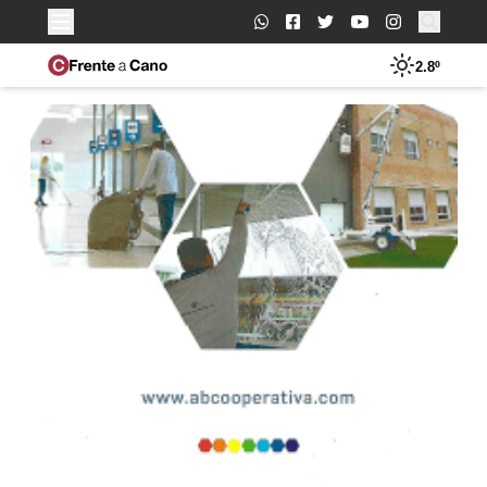
Buscar:
2.8º