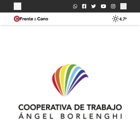
Buscar:
4.7º