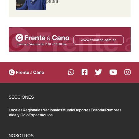
pelea
SECCIONES
Locales
Regionales
Nacionales
Mundo
Deportes
Editorial
Rumores
Vida y Ocio
Espectáculos
NOSOTROS