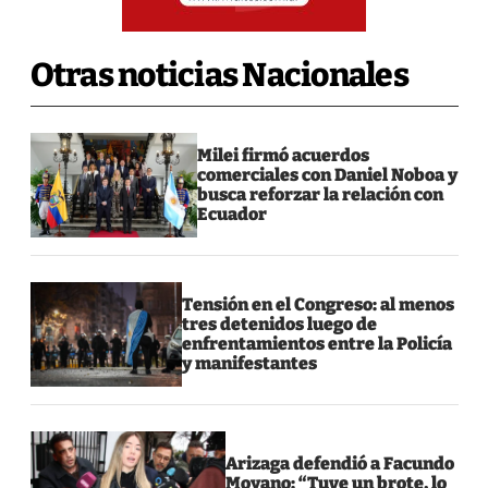
Otras noticias Nacionales
Milei firmó acuerdos
comerciales con Daniel Noboa y
busca reforzar la relación con
Ecuador
Tensión en el Congreso: al menos
tres detenidos luego de
enfrentamientos entre la Policía
y manifestantes
Arizaga defendió a Facundo
Moyano: “Tuve un brote, lo