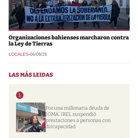
Organizaciones bahienses marcharon contra
la Ley de Tierras
-
LOCALES
06/08/26
LAS MÁS LEIDAS
1
Por una millonaria deuda de
IOMA, IREL suspendió
prestaciones a personas con
discapacidad