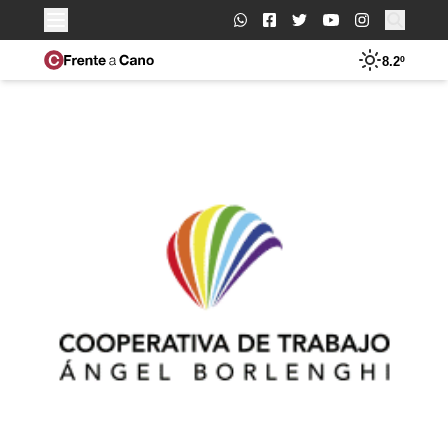
Buscar:
8.2º