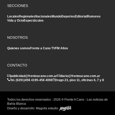
SECCIONES
Locales
Regionales
Nacionales
Mundo
Deportes
Editorial
Rumores
Vida y Ocio
Espectáculos
NOSOTROS
Quienes somos
Frente a Cano TV
FM Altos
CONTACTO
publicidad@frenteacano.com.ar
diario@frenteacano.com.ar
Tel. (0291)
456 4195
-
456 4006
Drago 23, piso 11, oficinas 6, 7 y 8
Todos los derechos reservados -
2026
® Frente A Cano - Las noticias de
Bahía Blanca
Diseño y desarrollo:
Magolla estudio