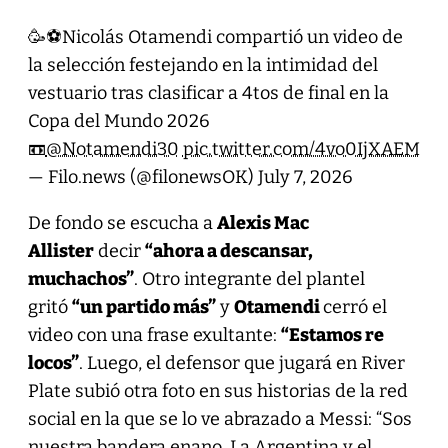
🥳⚽️Nicolás Otamendi compartió un video de
la selección festejando en la intimidad del
vestuario tras clasificar a 4tos de final en la
Copa del Mundo 2026
📼
@Notamendi30
pic.twitter.com/4vo0IjXAEM
— Filo.news (@filonewsOK)
July 7, 2026
De fondo se escucha a
Alexis Mac
Allister
decir
“ahora a descansar,
muchachos”
. Otro integrante del plantel
gritó
“un partido más”
y
Otamendi
cerró el
video con una frase exultante:
“Estamos re
locos”
. Luego, el defensor que jugará en River
Plate subió otra foto en sus historias de la red
social en la que se lo ve abrazado a Messi: “Sos
nuestra bandera enano. La Argentina y el