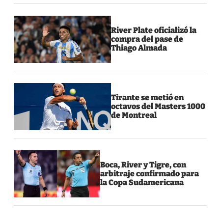
River Plate oficializó la
compra del pase de
Thiago Almada
Tirante se metió en
octavos del Masters 1000
de Montreal
Boca, River y Tigre, con
arbitraje confirmado para
la Copa Sudamericana