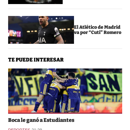
El Atlético de Madrid
va por “Cuti” Romero
TE PUEDE INTERESAR
Boca le ganó a Estudiantes
-
DEPORTES
21:29