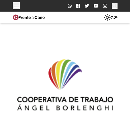
Buscar:
7.2º