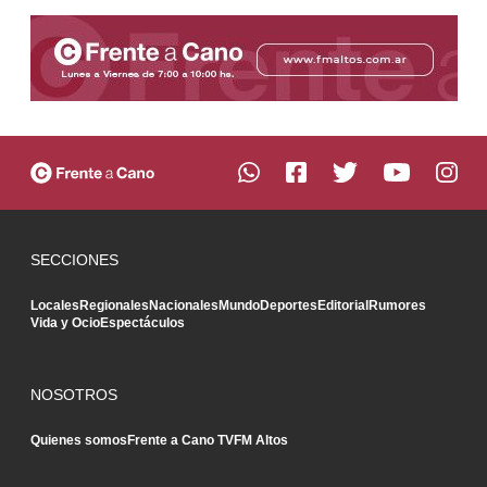
SECCIONES
Locales
Regionales
Nacionales
Mundo
Deportes
Editorial
Rumores
Vida y Ocio
Espectáculos
NOSOTROS
Quienes somos
Frente a Cano TV
FM Altos