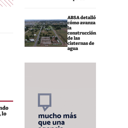
ABSA detalló
cómo avanza
la
construcción
de las
cisternas de
agua
undo
 lo