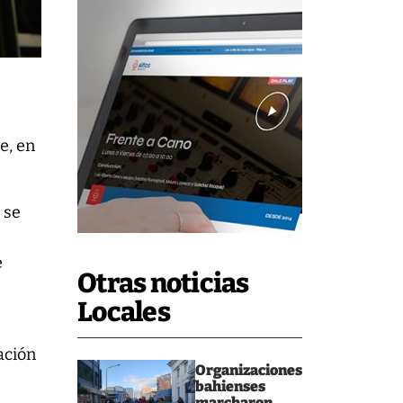
e, en
 se
e
Otras noticias
Locales
ación
Organizaciones
bahienses
marcharon