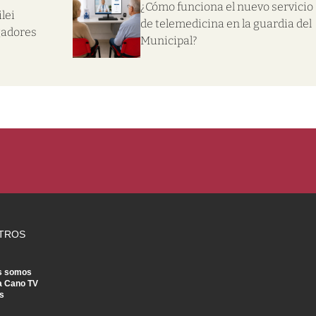
¿Cómo funciona el nuevo servicio
lei
de telemedicina en la guardia del
gadores
Municipal?
TROS
s somos
a Cano TV
s