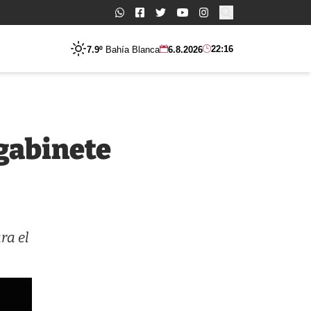
Buscar:
22:16
7.9º
Bahía Blanca
6.8.2026
 gabinete
ra el