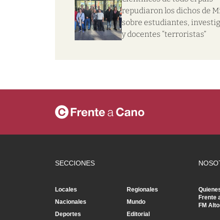
repudiaron los dichos de Mi
sobre estudiantes, investi
y docentes “terroristas”
SECCIONES
NOSO
Locales
Regionales
Quiene
Frente 
Nacionales
Mundo
FM Alto
Deportes
Editorial