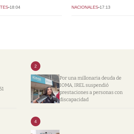
-
-
TES
18:04
NACIONALES
17:13
2
Por una millonaria deuda de
IOMA, IREL suspendió
51
prestaciones a personas con
discapacidad
4