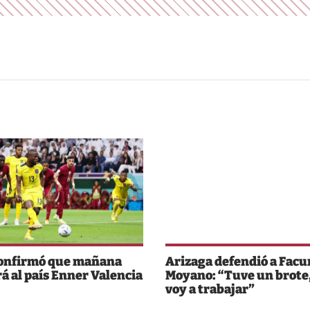
 onfirmó que mañana
Arizaga defendió a Fac
rá al país Enner Valencia
Moyano: “Tuve un brote,
voy a trabajar”