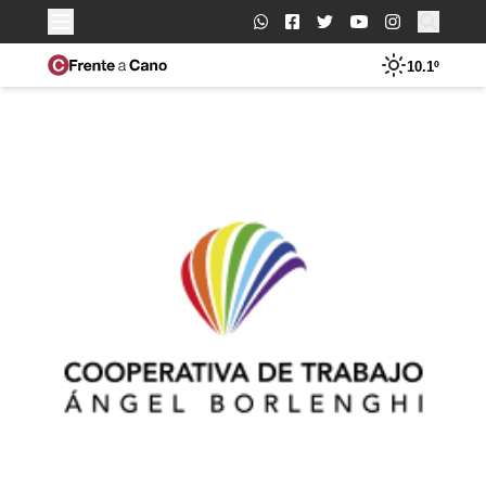
Buscar:
10.1º