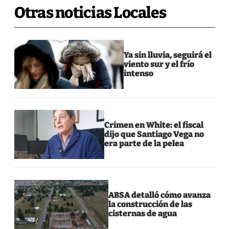
Otras noticias Locales
Ya sin lluvia, seguirá el
viento sur y el frío
intenso
Crimen en White: el fiscal
dijo que Santiago Vega no
era parte de la pelea
ABSA detalló cómo avanza
la construcción de las
cisternas de agua