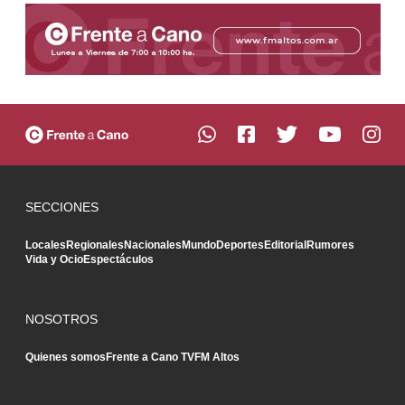
SECCIONES
Locales
Regionales
Nacionales
Mundo
Deportes
Editorial
Rumores
Vida y Ocio
Espectáculos
NOSOTROS
Quienes somos
Frente a Cano TV
FM Altos