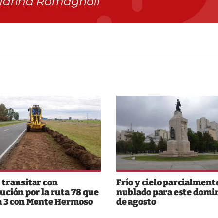
 transitar con
Frío y cielo parcialment
ución por la ruta 78 que
nublado para este domi
a 3 con Monte Hermoso
de agosto