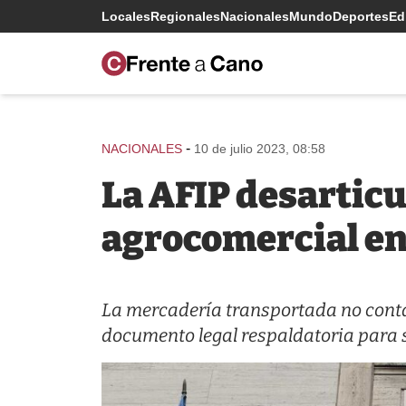
Locales
Regionales
Nacionales
Mundo
Deportes
Edi
-
NACIONALES
10 de julio 2023, 08:58
La AFIP desartic
agrocomercial en
La mercadería transportada no contab
documento legal respaldatoria para s