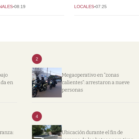
-
-
NALES
08:19
LOCALES
07:25
2
bajo
Megaoperativo en “zonas
ida en
calientes”: arrestaron a nueve
personas
4
eranza:
Ubicación durante el fin de