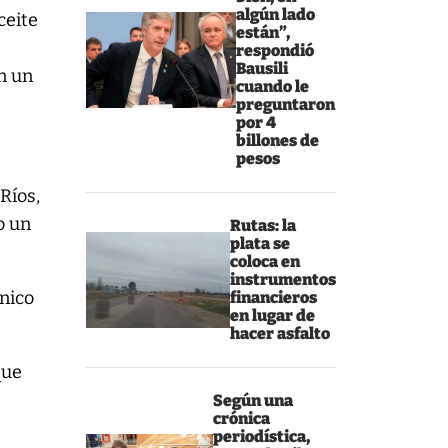
algún lado
ceite
están”,
respondió
Bausili
n un
cuando le
preguntaron
por 4
billones de
pesos
 Ríos,
o un
Rutas: la
plata se
coloca en
instrumentos
único
financieros
en lugar de
hacer asfalto
que
Según una
crónica
periodística,