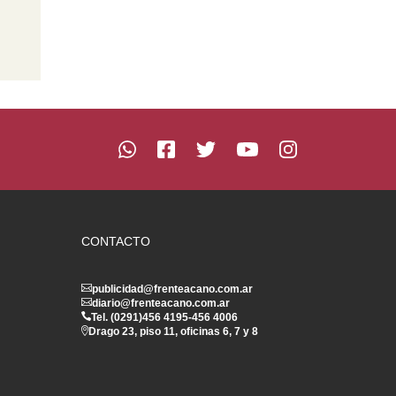
CONTACTO
publicidad@frenteacano.com.ar
diario@frenteacano.com.ar
Tel. (0291)
456 4195
-
456 4006
Drago 23, piso 11, oficinas 6, 7 y 8