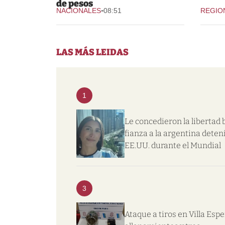
de pesos
-
NACIONALES
08:51
REGIO
LAS MÁS LEIDAS
1
Le concedieron la libertad 
fianza a la argentina deten
EE.UU. durante el Mundial
3
Ataque a tiros en Villa Esp