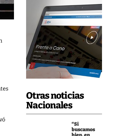
n
ntes
Otras noticias
Nacionales
evó
“Si
buscamos
bien, en