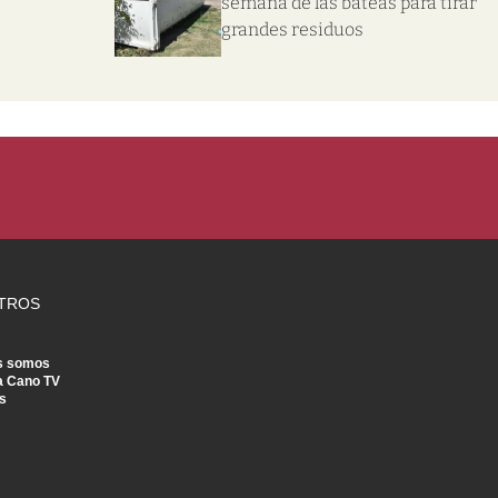
semana de las bateas para tirar
grandes residuos
TROS
s somos
a Cano TV
s