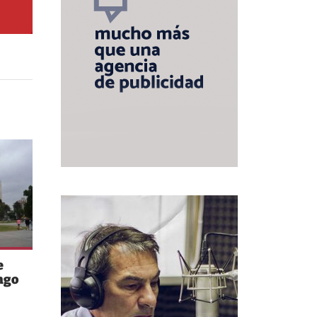
e
ngo