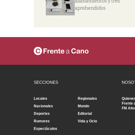
allanamientos y tres
aprehendidos
SECCIONES
NOSO
Locales
Regionales
Quiene
Frente 
Nacionales
Mundo
FM Alto
Deportes
Editorial
Rumores
Vida y Ocio
Espectáculos