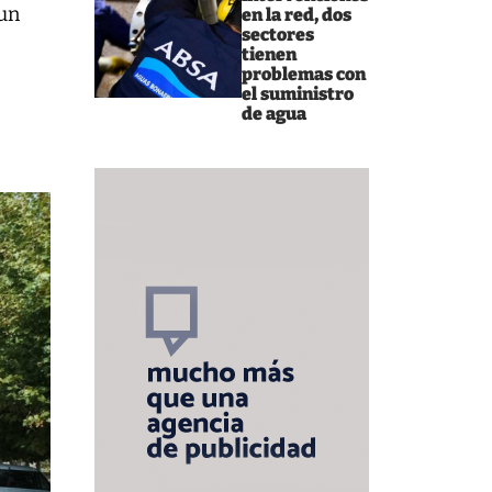
 un
en la red, dos
sectores
e
tienen
problemas con
el suministro
de agua