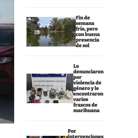
Fin de
semana
frío, pero
con buena
presencia
de sol
Lo
denunciaron
por
violencia de
género y le
encontraron
varios
frascos de
marihuana
Por
intervenciones