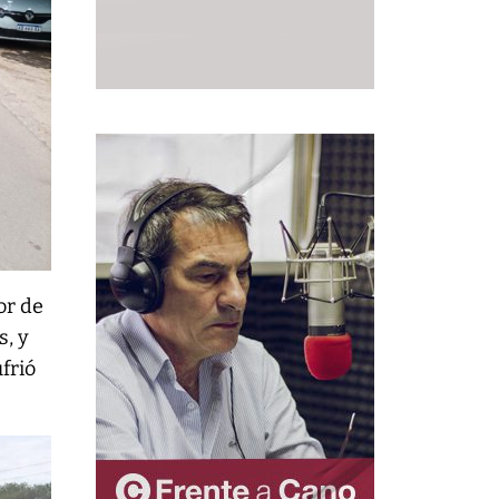
or de
s, y
frió