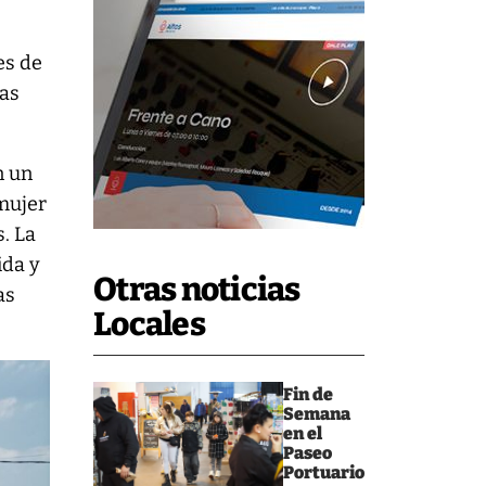
es de
nas
n un
mujer
. La
ida y
Otras noticias
as
Locales
Fin de
Semana
en el
Paseo
Portuario