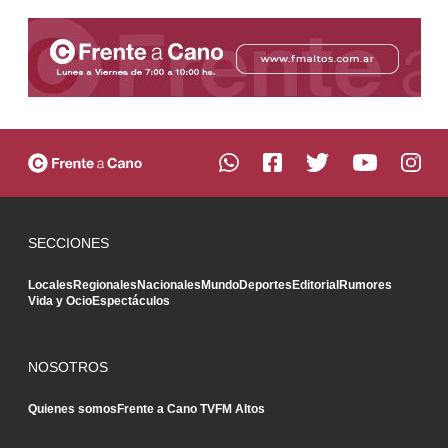
SECCIONES
Locales
Regionales
Nacionales
Mundo
Deportes
Editorial
Rumores
Vida y Ocio
Espectáculos
NOSOTROS
Quienes somos
Frente a Cano TV
FM Altos