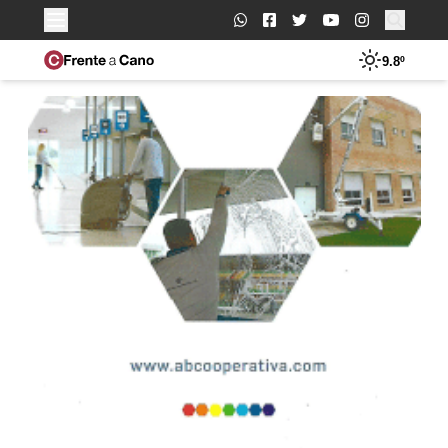
Buscar:
9.8º