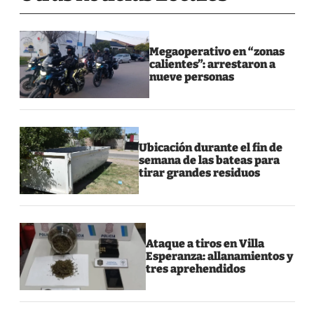
Megaoperativo en “zonas
calientes”: arrestaron a
nueve personas
Ubicación durante el fin de
semana de las bateas para
tirar grandes residuos
Ataque a tiros en Villa
Esperanza: allanamientos y
tres aprehendidos