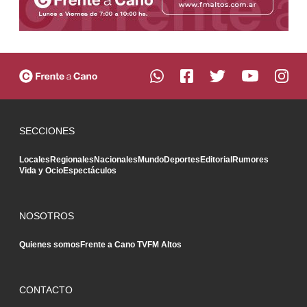
SECCIONES
Locales
Regionales
Nacionales
Mundo
Deportes
Editorial
Rumores
Vida y Ocio
Espectáculos
NOSOTROS
Quienes somos
Frente a Cano TV
FM Altos
CONTACTO