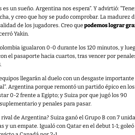
s es un sueño. Argentina nos espera”. Y advirtió: “Te
ancha, y creo que hoy se pudo comprobar. La madurez 
calidad de los jugadores. Creo que
podemos lograr gr
 cerró Yakin.
olombia igualaron 0-0 durante los 120 minutos, y lueg
n el pasaporte hacia cuartos, tras vencer por penale
.
equipos llegarán al duelo con un desgaste importante
onal”. Argentina porque remontó un partido épico en los
tar 0-2 frente a Egipto; y Suiza por que jugó los 90
suplementario y penales para pasar.
rival de Argentina? Suiza ganó el Grupo B con 7 unid
s y un empate. Igualó con Qatar en el debut 1-1; goleó
invicto a Canadá por 2-1.