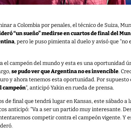
minar a Colombia por penales, el técnico de Suiza, Mur
ideró “un sueño” medirse en cuartos de final del Mun
entina
, pero le puso pimienta al duelo y avisó que “no 
a el campeón del mundo y esta es una oportunidad ú
argo,
se pudo ver que Argentina no es invencible
. Cre
uro y ahora tenemos esta oportunidad. Por supuesto
al campeón
“, anticipó Yakin en rueda de prensa.
s de final que tendrá lugar en Kansas, este sábado a l
icos anticipó: “Va a ser un partido muy interesante. De
 intentaremos competir contra el campeón vigente. Y e
ideró.