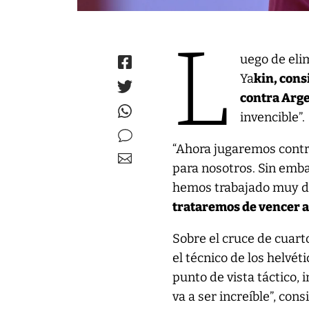
L
uego de eli
Ya
kin, cons
contra Arg
invencible”.
“Ahora jugaremos contr
para nosotros. Sin emb
hemos trabajado muy d
trataremos de vencer 
Sobre el cruce de cuarto
el técnico de los helvét
punto de vista táctico,
va a ser increíble”, cons