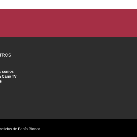
TROS
s somos
a Cano TV
s
noticias de Bahía Blanca