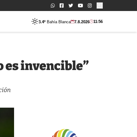
Buscar:
11:56
3.4º
Bahía Blanca
7.8.2026
o es invencible”
ción