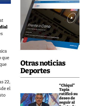
at
dial
es
nica
o que
Otras noticias
 que
Deportes
as 22,
“Chiqui”
sde el
Tapia
ratificó su
sto
deseo de
seguir al