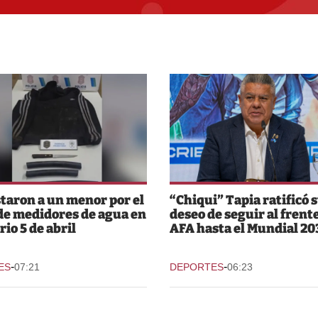
taron a un menor por el
“Chiqui” Tapia ratificó 
de medidores de agua en
deseo de seguir al frente
rio 5 de abril
AFA hasta el Mundial 20
-
-
ES
07:21
DEPORTES
06:23