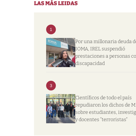
LAS MÁS LEIDAS
1
Por una millonaria deuda d
IOMA, IREL suspendió
prestaciones a personas c
discapacidad
3
Científicos de todo el país
repudiaron los dichos de Mi
sobre estudiantes, investi
y docentes “terroristas”