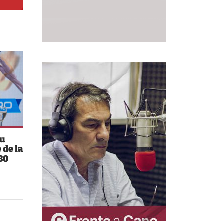
su
 de la
30