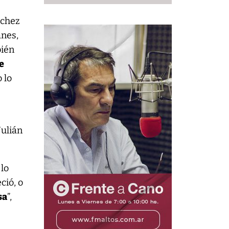
echez
anes,
bién
e
 lo
Julián
 lo
ció, o
sa
”,