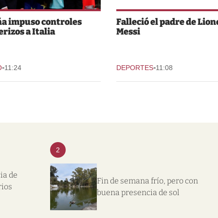
a impuso controles
Falleció el padre de Lion
rizos a Italia
Messi
-
-
O
11:24
DEPORTES
11:08
2
ia de
Fin de semana frío, pero con
rios
buena presencia de sol