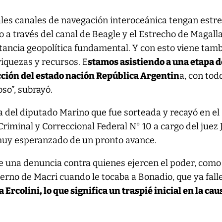
ales canales de navegación interoceánica tengan estr
so a través del canal de Beagle y el Estrecho de Magall
tancia geopolítica fundamental. Y con esto viene tam
riquezas y recursos. E
stamos asistiendo a una etapa d
cción del estado nación República Argentin
a, con todo
so”, subrayó.
 del diputado Marino que fue sorteada y recayó en el
riminal y Correccional Federal N° 10 a cargo del juez 
 muy esperanzado de un pronto avance.
e una denuncia contra quienes ejercen el poder, como
erno de Macri cuando le tocaba a Bonadio, que ya falle
 a Ercolini, lo que significa un traspié inicial en la cau