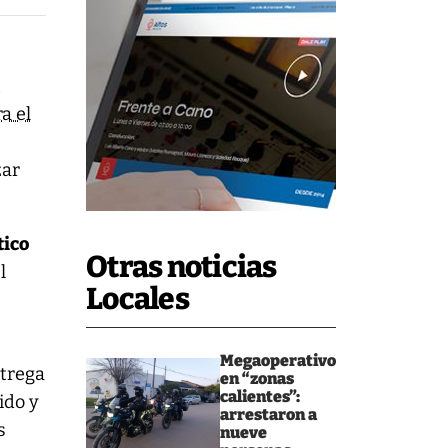
n
a el
zar
tico
Otras noticias
l
Locales
Megaoperativo
ntrega
en “zonas
calientes”:
ido y
arrestaron a
s
nueve