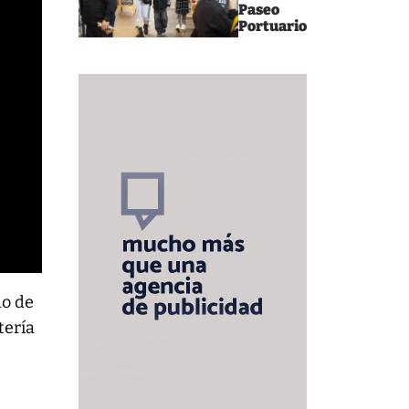
Paseo
Portuario
do de
tería