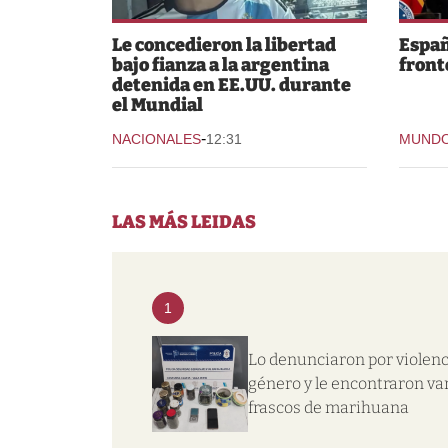
Le concedieron la libertad
Españ
bajo fianza a la argentina
fronte
detenida en EE.UU. durante
el Mundial
-
NACIONALES
12:31
MUND
LAS MÁS LEIDAS
1
Lo denunciaron por violenc
género y le encontraron va
frascos de marihuana