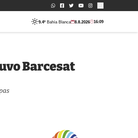
Buscar:
16:09
9.4º
Bahía Blanca
8.8.2026
tuvo Barcesat
opas