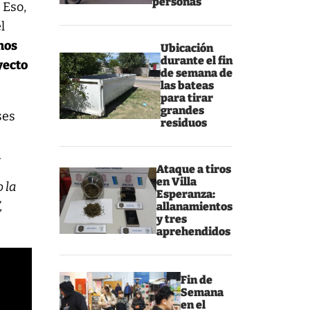
personas
 Eso,
l
mos
Ubicación
durante el fin
yecto
de semana de
las bateas
para tirar
grandes
ses
residuos
.
Ataque a tiros
en Villa
o la
Esperanza:
,
allanamientos
y tres
aprehendidos
Fin de
Semana
en el