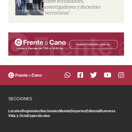
sobre estudiantes,
investigadores y docentes
“terroristas”
SECCIONES
Locales
Regionales
Nacionales
Mundo
Deportes
Editorial
Rumores
Vida y Ocio
Espectáculos