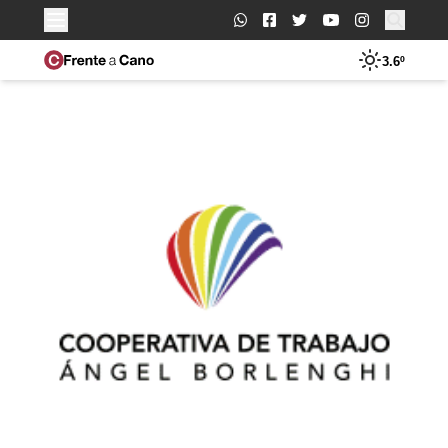
Buscar:
3.6º