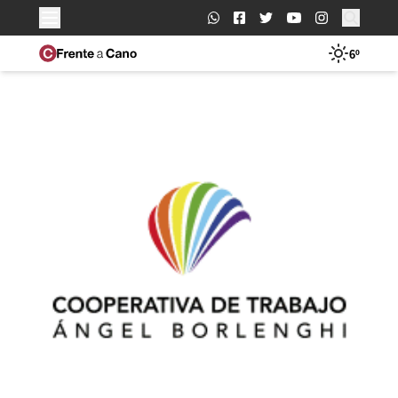
Buscar:
6º