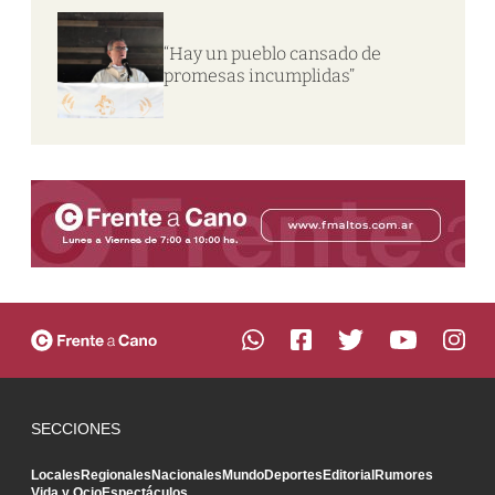
“Hay un pueblo cansado de
promesas incumplidas”
SECCIONES
Locales
Regionales
Nacionales
Mundo
Deportes
Editorial
Rumores
Vida y Ocio
Espectáculos