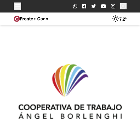
Buscar:
7.2º