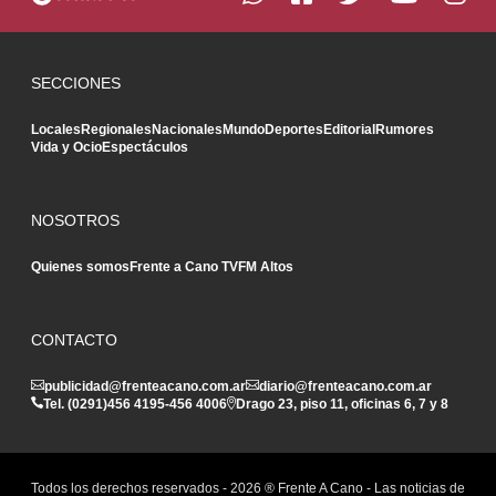
SECCIONES
Locales
Regionales
Nacionales
Mundo
Deportes
Editorial
Rumores
Vida y Ocio
Espectáculos
NOSOTROS
Quienes somos
Frente a Cano TV
FM Altos
CONTACTO
publicidad@frenteacano.com.ar
diario@frenteacano.com.ar
Tel. (0291)
456 4195
-
456 4006
Drago 23, piso 11, oficinas 6, 7 y 8
Todos los derechos reservados -
2026
® Frente A Cano - Las noticias de