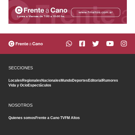
SECCIONES
Locales
Regionales
Nacionales
Mundo
Deportes
Editorial
Rumores
Vida y Ocio
Espectáculos
NOSOTROS
Quienes somos
Frente a Cano TV
FM Altos