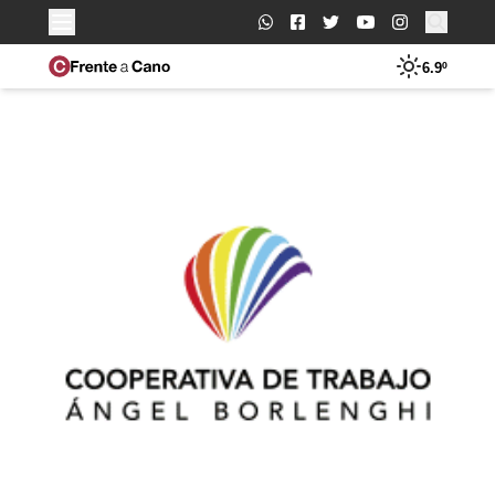
Buscar:
6.9º