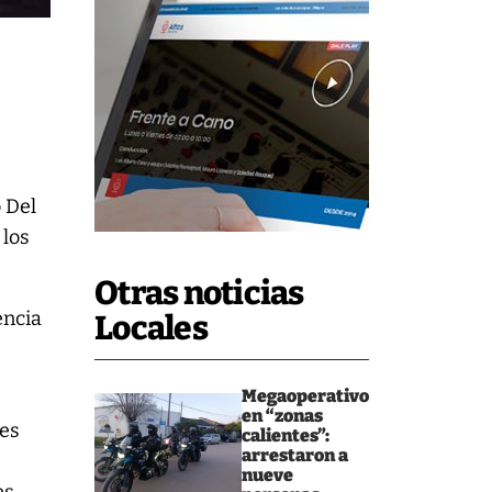
o Del
 los
Otras noticias
encia
Locales
Megaoperativo
en “zonas
tes
calientes”:
arrestaron a
nueve