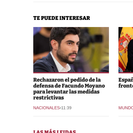
TE PUEDE INTERESAR
Rechazaron el pedido de la
Españ
defensa de Facundo Moyano
fronte
para levantar las medidas
restrictivas
-
NACIONALES
11:39
MUND
LAS MÁS LEIDAS