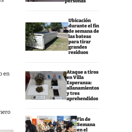
es
personas
Ubicación
durante el fin
de semana de
las bateas
para tirar
grandes
residuos
Ataque a tiros
o en
en Villa
Esperanza:
allanamientos
y tres
aprehendidos
inero
Fin de
Semana
en el