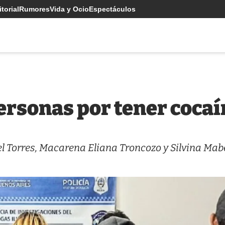
torial
Rumores
Vida y Ocio
Espectáculos
ersonas por tener cocaí
l Torres, Macarena Eliana Troncozo y Silvina Mab