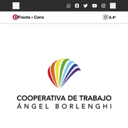
Buscar:
8.4º