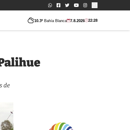
Buscar:
22:28
10.3º
Bahía Blanca
7.8.2026
 Palihue
s de