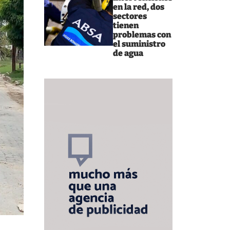
en la red, dos
sectores
tienen
problemas con
el suministro
de agua