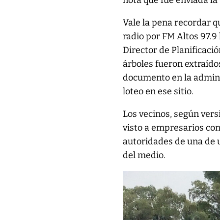
nota que fue enviada la
Vale la pena recordar 
radio por FM Altos 97.9
Director de Planificació
árboles fueron extraíd
documento en la admini
loteo en ese sitio.
Los vecinos, según vers
visto a empresarios co
autoridades de una de 
del medio.