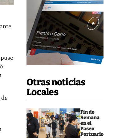
rante
ispuso
lo
e
Otras noticias
Locales
a de
Fin de
Semana
en el
Paseo
a
Portuario