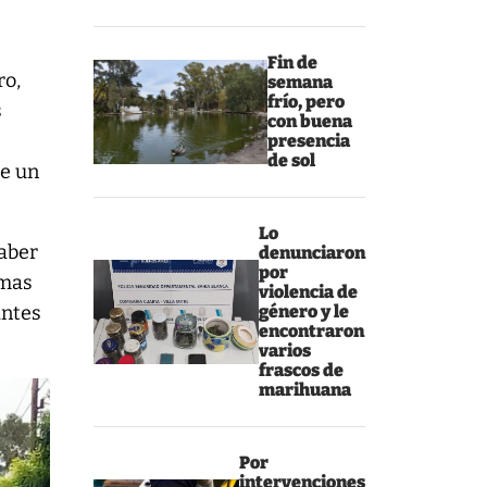
e
Fin de
ro,
semana
frío, pero
s
con buena
presencia
de sol
de un
Lo
haber
denunciaron
por
imas
violencia de
antes
género y le
encontraron
varios
frascos de
marihuana
Por
intervenciones