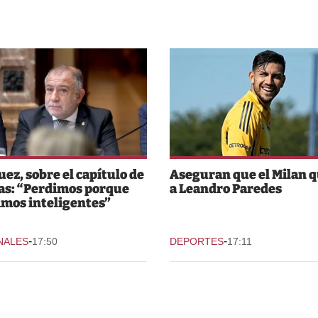
Juez, sobre el capítulo de
Aseguran que el Milan q
as: “Perdimos porque
a Leandro Paredes
imos inteligentes”
-
-
NALES
17:50
DEPORTES
17:11