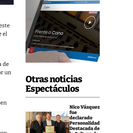
este
 el
a de
or un
Otras noticias
Espectáculos
 en
Nico Vázquez
fue
declarado
Personalidad
Destacada de