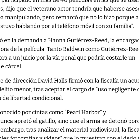
 participado en más de 40 películas en las que se usa
, dijo que el veterano actor tendría que haberse ase
ba manipulando, pero remarcó que no lo hizo porque 
stuvo hablando por el teléfono móvil con su familia”.
uyó en la demanda a Hanna Gutiérrez-Reed, la encarga
tora de la película. Tanto Baldwin como Gutiérrez-Re
a a un juicio por la vía penal que podría costarle un
e cárcel.
e de dirección David Halls firmó con la fiscalía un ac
delito menor, tras aceptar el cargo de “uso negligente 
 de libertad condicional.
conocido por cintas como “Pearl Harbor” y
nunca apretó el gatillo, sino que el arma se detonó po
 embargo, tras analizar el material audiovisual, la fisca
les fotografías y videos” que lo muestran con el dedo 