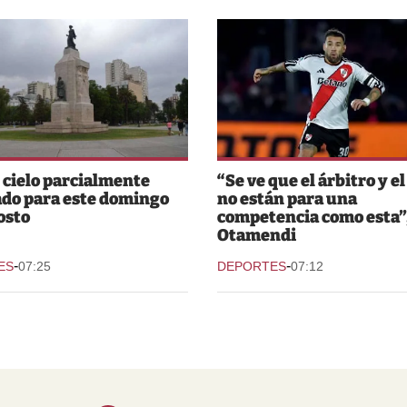
y cielo parcialmente
“Se ve que el árbitro y e
do para este domingo
no están para una
osto
competencia como esta”,
Otamendi
-
-
ES
07:25
DEPORTES
07:12