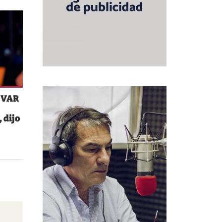
l VAR
 dijo