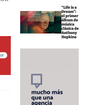
“Life is a
Dream”:
el primer
álbum de
música
clásica de
Anthony
Hopkins