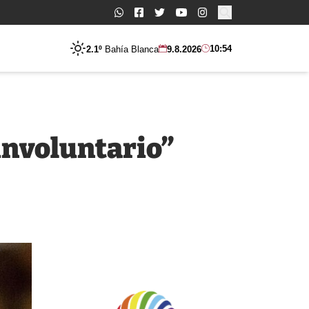
Buscar:
10:54
2.1º
Bahía Blanca
9.8.2026
involuntario”