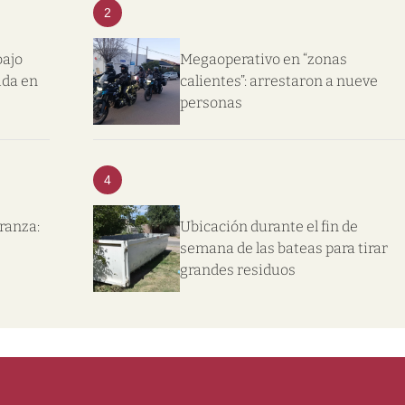
2
bajo
Megaoperativo en “zonas
ida en
calientes”: arrestaron a nueve
personas
4
eranza:
Ubicación durante el fin de
semana de las bateas para tirar
grandes residuos