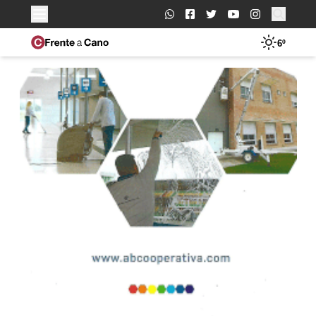
Buscar:
6º