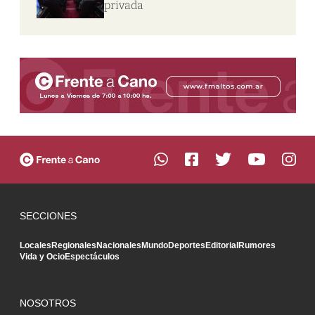
privada
SECCIONES
Locales
Regionales
Nacionales
Mundo
Deportes
Editorial
Rumores
Vida y Ocio
Espectáculos
NOSOTROS