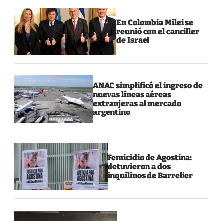
En Colombia Milei se
reunió con el canciller
de Israel
ANAC simplificó el ingreso de
nuevas líneas aéreas
extranjeras al mercado
argentino
Femicidio de Agostina:
detuvieron a dos
inquilinos de Barrelier