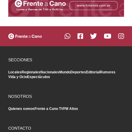
SECCIONES
Locales
Regionales
Nacionales
Mundo
Deportes
Editorial
Rumores
Vida y Ocio
Espectáculos
NOSOTROS
Quienes somos
Frente a Cano TV
FM Altos
CONTACTO