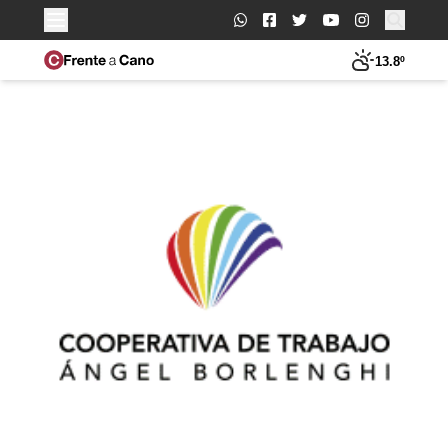
Buscar:
13.8º