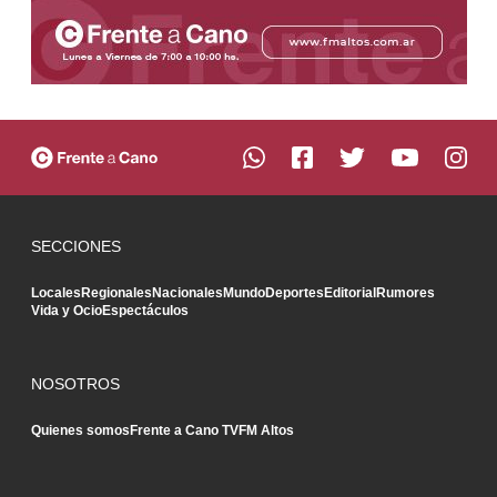
SECCIONES
Locales
Regionales
Nacionales
Mundo
Deportes
Editorial
Rumores
Vida y Ocio
Espectáculos
NOSOTROS
Quienes somos
Frente a Cano TV
FM Altos