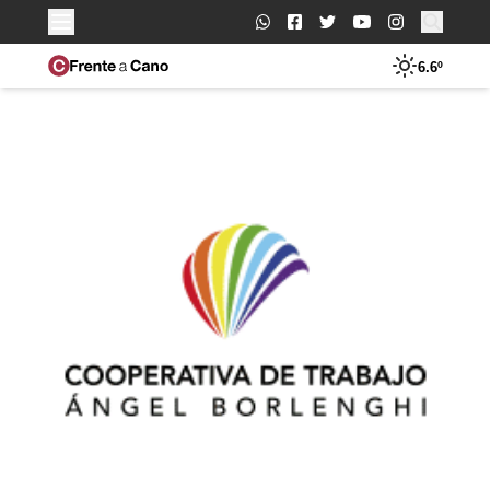
Buscar:
6.6º