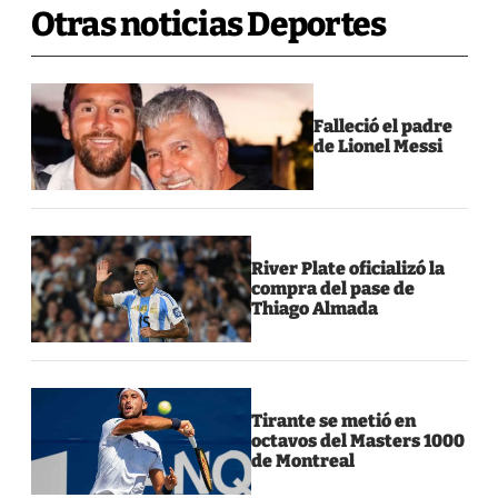
Otras noticias Deportes
Falleció el padre
de Lionel Messi
River Plate oficializó la
compra del pase de
Thiago Almada
Tirante se metió en
octavos del Masters 1000
de Montreal