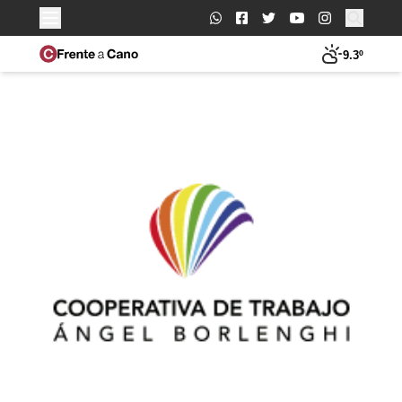
Buscar:
9.3º