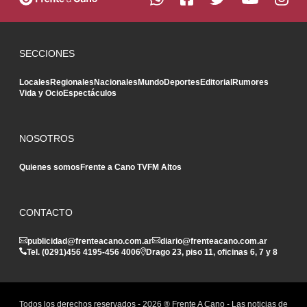
SECCIONES
Locales
Regionales
Nacionales
Mundo
Deportes
Editorial
Rumores
Vida y Ocio
Espectáculos
NOSOTROS
Quienes somos
Frente a Cano TV
FM Altos
CONTACTO
publicidad@frenteacano.com.ar
diario@frenteacano.com.ar
Tel. (0291)
456 4195
-
456 4006
Drago 23, piso 11, oficinas 6, 7 y 8
Todos los derechos reservados -
2026
® Frente A Cano - Las noticias de