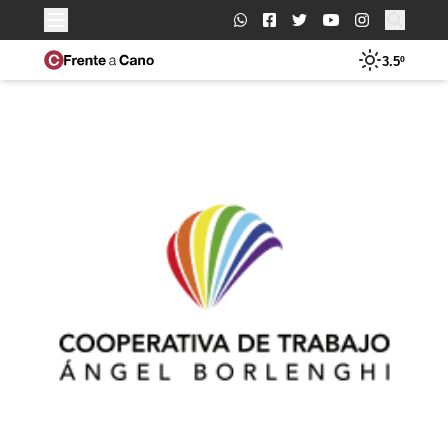
Buscar:
3.5º