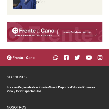
pelea
SECCIONES
Locales
Regionales
Nacionales
Mundo
Deportes
Editorial
Rumores
Vida y Ocio
Espectáculos
NOSOTROS