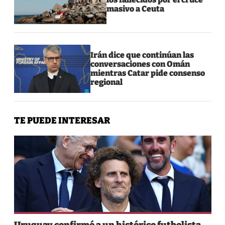
masivo a Ceuta
Irán dice que continúan las
conversaciones con Omán
mientras Catar pide consenso
regional
TE PUEDE INTERESAR
Uruguay confirmó a un histórico futbolista