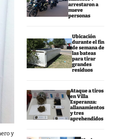
arrestaron a
nueve
personas
Ubicación
durante el fin
de semana de
las bateas
para tirar
grandes
residuos
Ataque a tiros
en Villa
Esperanza:
allanamientos
y tres
aprehendidos
nero y