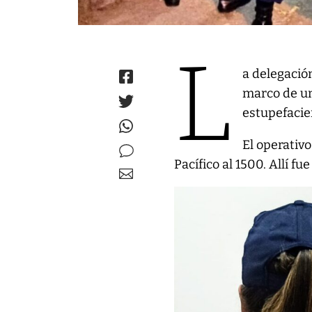
L
a delegació
marco de un
estupefacie
El operativ
Pacífico al 1500. Allí f