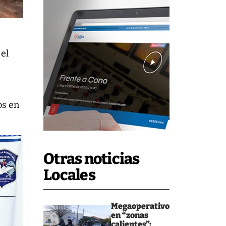
 el
os en
Otras noticias
Locales
Megaoperativo
en “zonas
calientes”: