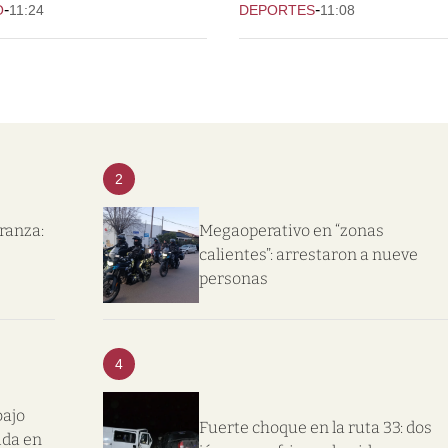
-
-
O
11:24
DEPORTES
11:08
2
eranza:
Megaoperativo en “zonas
calientes”: arrestaron a nueve
personas
4
bajo
Fuerte choque en la ruta 33: dos
ida en