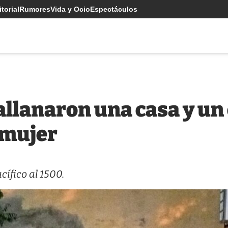
torial
Rumores
Vida y Ocio
Espectáculos
allanaron una casa y un
 mujer
cífico al 1500.