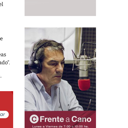
el
se
eas
ado”.
.