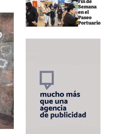
Fin de
Semana
en el
Paseo
Portuario