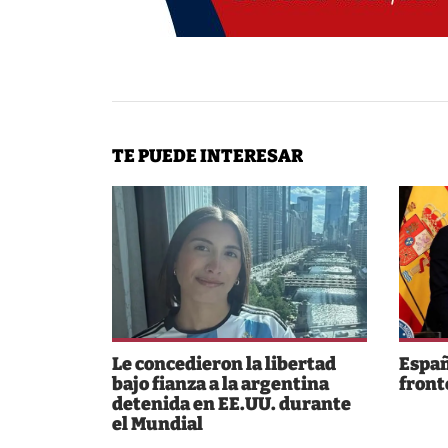
TE PUEDE INTERESAR
Le concedieron la libertad
Españ
bajo fianza a la argentina
fronte
detenida en EE.UU. durante
el Mundial