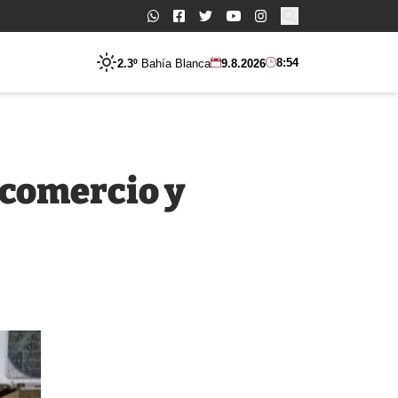
Buscar:
8:54
2.3º
Bahía Blanca
9.8.2026
 comercio y