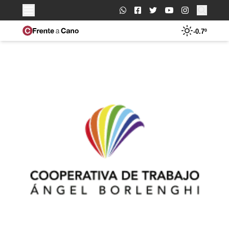
Buscar:
-0.7º