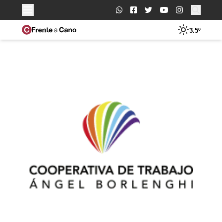
Buscar:
3.5º